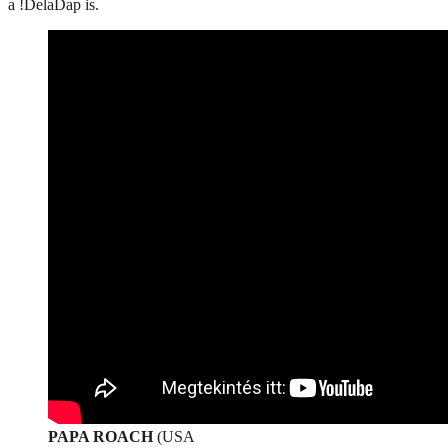
a !DelaDap is.
PAPA ROACH
(USA