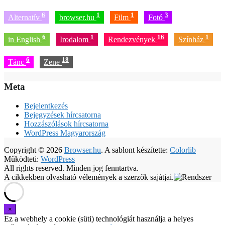
6
1
1
3
Alternatív
browser.hu
Film
Fotó
6
1
16
1
in English
Irodalom
Rendezvények
Színház
6
18
Tánc
Zene
Meta
Bejelentkezés
Bejegyzések hírcsatorna
Hozzászólások hírcsatorna
WordPress Magyarország
Copyright © 2026
Browser.hu
. A sablont készítette:
Colorlib
Működteti:
WordPress
All rights reserved. Minden jog fenntartva.
A cikkekben olvasható vélemények a szerzők sajátjai.
Ez a webhely a cookie (süti) technológiát használja a helyes