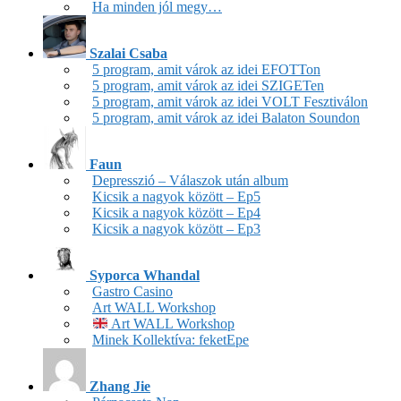
Ha minden jól megy…
Szalai Csaba
5 program, amit várok az idei EFOTTon
5 program, amit várok az idei SZIGETen
5 program, amit várok az idei VOLT Fesztiválon
5 program, amit várok az idei Balaton Soundon
Faun
Depresszió – Válaszok után album
Kicsik a nagyok között – Ep5
Kicsik a nagyok között – Ep4
Kicsik a nagyok között – Ep3
Syporca Whandal
Gastro Casino
Art WALL Workshop
Art WALL Workshop
Minek Kollektíva: feketEpe
Zhang Jie