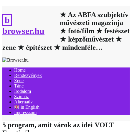
Skip
to
★ Az ABFA szubjektív
content
művészeti magazinja
browser.hu
★ fotó/film ★ festészet
★ képzőművészet ★
zene ★ építészet ★ mindenféle…
Home
Rendezvények
Zene
Tánc
Irodalom
Színház
Alternatív
in English
Impresszum
5 program, amit várok az idei VOLT