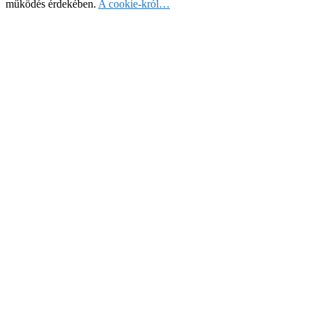
működés érdekében.
A cookie-król…