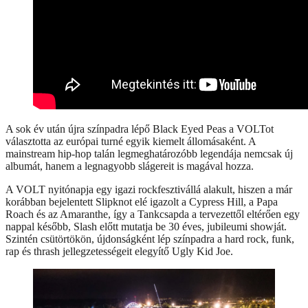
A sok év után újra színpadra lépő Black Eyed Peas a VOLTot
választotta az európai turné egyik kiemelt állomásaként. A
mainstream hip-hop talán legmeghatározóbb legendája nemcsak új
albumát, hanem a legnagyobb slágereit is magával hozza.
A VOLT nyitónapja egy igazi rockfesztivállá alakult, hiszen a már
korábban bejelentett Slipknot elé igazolt a Cypress Hill, a Papa
Roach és az Amaranthe, így a Tankcsapda a tervezettől eltérően egy
nappal később, Slash előtt mutatja be 30 éves, jubileumi showját.
Szintén csütörtökön, újdonságként lép színpadra a hard rock, funk,
rap és thrash jellegzetességeit elegyítő Ugly Kid Joe.