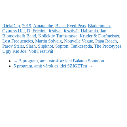
!DelaDap
,
2019
,
Amaranthe
,
Black Eyed Peas
,
Bladerunnaz
,
Cypress Hill
,
Dj Friction
,
festival
,
fesztivál
,
Habstrakt
,
Jan
Blomqvist & Band
,
Kollektiv Turmstrasse
,
Kruder & Dorfmeister
,
Lost Frequencies
,
Martin Solveig
,
Nouvelle Vague
,
Papa Roach
,
Parov Stelar
,
Slash
,
Slipknot
,
Sopron
,
Tankcsapda
,
The Prototypes
,
Ugly Kid Joe
,
Volt Fesztivál
←
5 program, amit várok az idei Balaton Soundon
5 program, amit várok az idei SZIGETen
→