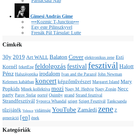
Párnacsata Nap
Gimesi András Gime
•••Kozmic T-Junction•••
Egy este Pilinszkyvel
Frenák Pál Társulat: Lutte
Címkék
Cover
30y
2019
Balaton
Art WALL
Esti
elektronikus zene
fesztivál
feldolgozás
festival
Halott
Kornél
feketEpe
Pénz
irodalom
Halszájoptika
Ivan and the Parazol
John Newman
koncert
képzőművészet
Mary
Kelemen kabátban
Margaret Island
mozi
Popkids
Necc
Minek kollektíva
Nagy M. Hedvig
Nagy Zopán
party
Parov Stelar
portré
Quimby
strand
Strand fesztival
Strandfesztivál
Syporca Whandal
sziget
Sziget Fesztivál
Tankcsapda
zene
YouTube
Zamárdi
tűzijáték
vidámság
Z
Velence
[en]
generáció
ének
Kategóriák