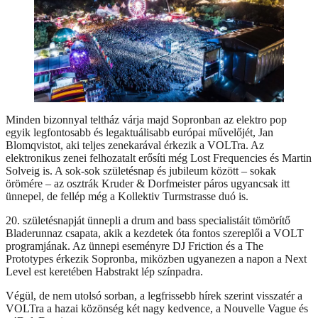
Minden bizonnyal teltház várja majd Sopronban az elektro pop
egyik legfontosabb és legaktuálisabb európai művelőjét, Jan
Blomqvistot, aki teljes zenekarával érkezik a VOLTra. Az
elektronikus zenei felhozatalt erősíti még Lost Frequencies és Martin
Solveig is. A sok-sok születésnap és jubileum között – sokak
örömére – az osztrák Kruder & Dorfmeister páros ugyancsak itt
ünnepel, de fellép még a Kollektiv Turmstrasse duó is.
20. születésnapját ünnepli a drum and bass specialistáit tömörítő
Bladerunnaz csapata, akik a kezdetek óta fontos szereplői a VOLT
programjának. Az ünnepi eseményre DJ Friction és a The
Prototypes érkezik Sopronba, miközben ugyanezen a napon a Next
Level est keretében Habstrakt lép színpadra.
Végül, de nem utolsó sorban, a legfrissebb hírek szerint visszatér a
VOLTra a hazai közönség két nagy kedvence, a Nouvelle Vague és