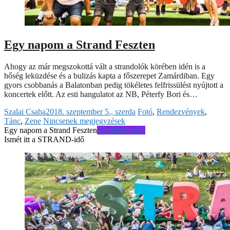
Egy napom a Strand Feszten
Ahogy az már megszokottá vált a strandolók körében idén is a
hőség leküzdése és a bulizás kapta a főszerepet Zamárdiban. Egy
gyors csobbanás a Balatonban pedig tökéletes felfrissülést nyújtott a
koncertek előtt. Az esti hangulatot az NB, Péterfy Bori és…
Szalai Csaba
2018. szeptember 5., szerda
Fotó
,
Rendezvények
,
Tánc
,
Zene
Nincsenek megjegyzések
Egy napom a Strand Feszten
Továbbolvasás
Ismét itt a STRAND-idő