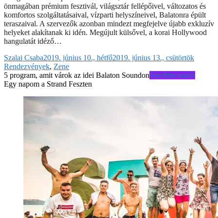
önmagában prémium fesztivál, világsztár fellépőivel, változatos és
komfortos szolgáltatásaival, vízparti helyszíneivel, Balatonra épült
teraszaival. A szervezők azonban mindezt megfejelve újabb exkluzív
helyeket alakítanak ki idén. Megújult külsővel, a korai Hollywood
hangulatát idéző…
Szalai Csaba
2019. június 10., hétfő
2019. június 13., csütörtök
Rendezvények
,
Zene
5 program, amit várok az idei Balaton Soundon
Továbbolvasás
Egy napom a Strand Feszten