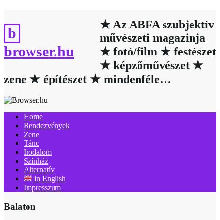
Skip
to
★ Az ABFA szubjektív
content
művészeti magazinja
browser.hu
★ fotó/film ★ festészet
★ képzőművészet ★
zene ★ építészet ★ mindenféle…
Home
Rendezvények
Zene
Tánc
Irodalom
Színház
Alternatív
in English
Impresszum
Balaton