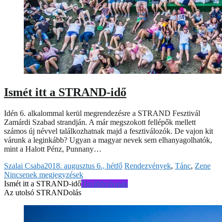
Ismét itt a STRAND-idő
Idén 6. alkalommal kerül megrendezésre a STRAND Fesztivál
Zamárdi Szabad strandján. A már megszokott fellépők mellett
számos új névvel találkozhatnak majd a fesztiválozók. De vajon kit
várunk a leginkább? Ugyan a magyar nevek sem elhanyagolhatók,
mint a Halott Pénz, Punnany…
Szalai Csaba
2018. augusztus 6., hétfő
Rendezvények
,
Tánc
,
Zene
Nincsenek megjegyzések
Ismét itt a STRAND-idő
Továbbolvasás
Az utolsó STRANDolás