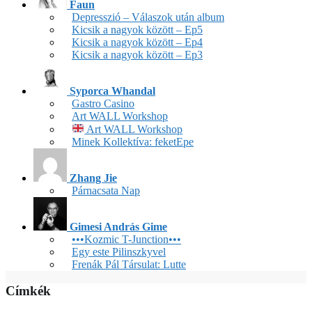
Faun
Depresszió – Válaszok után album
Kicsik a nagyok között – Ep5
Kicsik a nagyok között – Ep4
Kicsik a nagyok között – Ep3
Syporca Whandal
Gastro Casino
Art WALL Workshop
Art WALL Workshop
Minek Kollektíva: feketEpe
Zhang Jie
Párnacsata Nap
Gimesi András Gime
•••Kozmic T-Junction•••
Egy este Pilinszkyvel
Frenák Pál Társulat: Lutte
Címkék