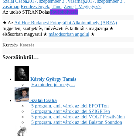
Szalai Csaba
2017. szeptember 3., vasárnap
2017. szeptember 3.,
vasárnap
Rendezvények
,
Tánc
,
Zene
1 Megjegyzés
Az utolsó STRANDolás
Továbbolvasás
★ Az
Ad Hoc Budapest Fotográfiai Alkotóműhely (ABFA)
független, szubjektív, művészeti és kulturális magazinja ★
elsősorban magyarul ★
másodsorban angolul
★
Keresés
Szerzőinktől…
Károly György Tamás
Ha minden jól megy…
Szalai Csaba
5 program, amit várok az idei EFOTTon
5 program, amit várok az idei SZIGETen
5 program, amit várok az idei VOLT Fesztiválon
5 program, amit várok az idei Balaton Soundon