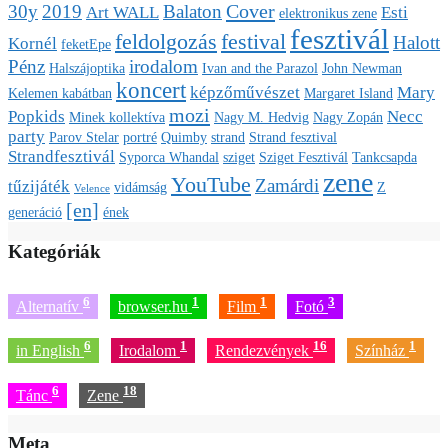
Cover
30y
2019
Balaton
Art WALL
Esti
elektronikus zene
fesztivál
feldolgozás
festival
Halott
Kornél
feketEpe
Pénz
irodalom
Halszájoptika
Ivan and the Parazol
John Newman
koncert
képzőművészet
Mary
Kelemen kabátban
Margaret Island
mozi
Popkids
Necc
Minek kollektíva
Nagy M. Hedvig
Nagy Zopán
party
Parov Stelar
portré
Quimby
strand
Strand fesztival
Strandfesztivál
Syporca Whandal
sziget
Sziget Fesztivál
Tankcsapda
zene
YouTube
Zamárdi
tűzijáték
vidámság
Z
Velence
[en]
generáció
ének
Kategóriák
6
1
1
3
Alternatív
browser.hu
Film
Fotó
6
1
16
1
in English
Irodalom
Rendezvények
Színház
6
18
Tánc
Zene
Meta