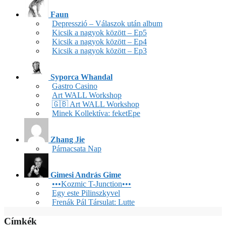
Faun
Depresszió – Válaszok után album
Kicsik a nagyok között – Ep5
Kicsik a nagyok között – Ep4
Kicsik a nagyok között – Ep3
Syporca Whandal
Gastro Casino
Art WALL Workshop
🇬🇧 Art WALL Workshop
Minek Kollektíva: feketEpe
Zhang Jie
Párnacsata Nap
Gimesi András Gime
•••Kozmic T-Junction•••
Egy este Pilinszkyvel
Frenák Pál Társulat: Lutte
Címkék