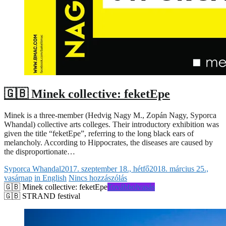
🇬🇧 Minek collective: feketEpe
Minek is a three-member (Hedvig Nagy M., Zopán Nagy, Syporca
Whandal) collective arts colleges. Their introductory exhibition was
given the title “feketEpe”, referring to the long black ears of
melancholy. According to Hippocrates, the diseases are caused by
the disproportionate…
Syporca Whandal
2017. szeptember 18., hétfő
2018. március 25.,
vasárnap
in English
Nincs hozzászólás
🇬🇧 Minek collective: feketEpe
Továbbolvasás
🇬🇧 STRAND festival