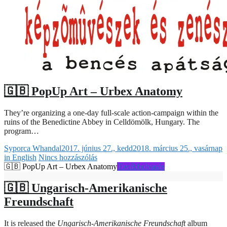
🇬🇧 PopUp Art – Urbex Anatomy
They’re organizing a one-day full-scale action-campaign within the
ruins of the Benedictine Abbey in Celldömölk, Hungary. The
program…
Syporca Whandal
2017. június 27., kedd
2018. március 25., vasárnap
in English
Nincs hozzászólás
🇬🇧 PopUp Art – Urbex Anatomy
Továbbolvasás
🇬🇧 Ungarisch​-​Amerikanische
Freundschaft
It is released the
Ungarisch-Amerikanische Freundschaft
album