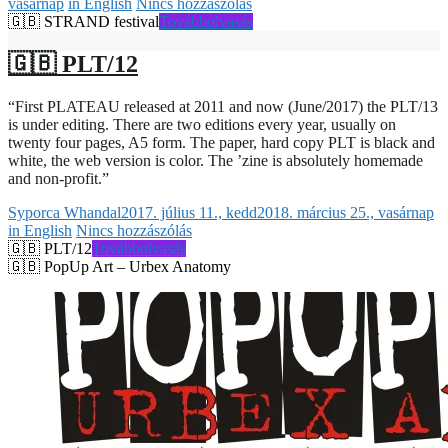
vasárnap
in English
Nincs hozzászólás
🇬🇧 STRAND festival
Továbbolvasás
🇬🇧 PLT/12
“First PLATEAU released at 2011 and now (June/2017) the PLT/13
is under editing. There are two editions every year, usually on
twenty four pages, A5 form. The paper, hard copy PLT is black and
white, the web version is color. The ’zine is absolutely homemade
and non-profit.”
Syporca Whandal
2017. július 11., kedd
2018. március 25., vasárnap
in English
Nincs hozzászólás
🇬🇧 PLT/12
Továbbolvasás
🇬🇧 PopUp Art – Urbex Anatomy