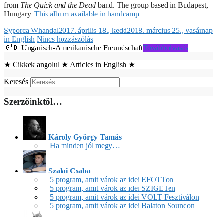
from
The Quick and the Dead
band. The group based in Budapest,
Hungary.
This album available in bandcamp.
Syporca Whandal
2017. április 18., kedd
2018. március 25., vasárnap
in English
Nincs hozzászólás
🇬🇧 Ungarisch​-​Amerikanische Freundschaft
Továbbolvasás
★ Cikkek angolul ★ Articles in English ★
Keresés
Szerzőinktől…
Károly György Tamás
Ha minden jól megy…
Szalai Csaba
5 program, amit várok az idei EFOTTon
5 program, amit várok az idei SZIGETen
5 program, amit várok az idei VOLT Fesztiválon
5 program, amit várok az idei Balaton Soundon