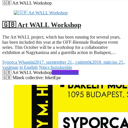
🇬🇧 Art WALL Workshop
🇬🇧 Art WALL Workshop
The Art WALL project, which has been running for several years,
has been included this year at the OFF-Biennale Budapest event
series. This October will be a workshop for a collaborative
exhibition at Nagykanizsa and a guerrilla action in Budapest,…
Syporca Whandal
2017. szeptember 21., csütörtök
2018. március 25.,
vasárnap
in English
Nincs hozzászólás
🇬🇧 Art WALL Workshop
Továbbolvasás
🇬🇧 Minek collective: feketEpe