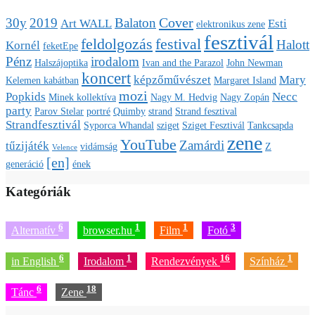
Cover
30y
2019
Balaton
Art WALL
Esti
elektronikus zene
fesztivál
feldolgozás
festival
Halott
Kornél
feketEpe
Pénz
irodalom
Halszájoptika
Ivan and the Parazol
John Newman
koncert
képzőművészet
Mary
Kelemen kabátban
Margaret Island
mozi
Popkids
Necc
Minek kollektíva
Nagy M. Hedvig
Nagy Zopán
party
Parov Stelar
portré
Quimby
strand
Strand fesztival
Strandfesztivál
Syporca Whandal
sziget
Sziget Fesztivál
Tankcsapda
zene
YouTube
Zamárdi
tűzijáték
vidámság
Z
Velence
[en]
generáció
ének
Kategóriák
6
1
1
3
Alternatív
browser.hu
Film
Fotó
6
1
16
1
in English
Irodalom
Rendezvények
Színház
6
18
Tánc
Zene