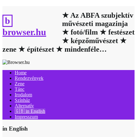
Skip
to
★ Az ABFA szubjektív
content
művészeti magazinja
browser.hu
★ fotó/film ★ festészet
★ képzőművészet ★
zene ★ építészet ★ mindenféle…
Home
Rendezvények
Zene
Tánc
Irodalom
Színház
Alternatív
🇬🇧 in English
Impresszum
in English