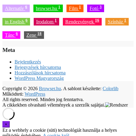
6
1
1
3
Alternatív
browser.hu
Film
Fotó
6
1
16
1
in English
Irodalom
Rendezvények
Színház
6
18
Tánc
Zene
Meta
Bejelentkezés
Bejegyzések hírcsatorna
Hozzászólások hírcsatorna
WordPress Magyarország
Copyright © 2026
Browser.hu
. A sablont készítette:
Colorlib
Működteti:
WordPress
All rights reserved. Minden jog fenntartva.
A cikkekben olvasható vélemények a szerzők sajátjai.
Ez a webhely a cookie (süti) technológiát használja a helyes
működés érdekében.
A cookie-król…