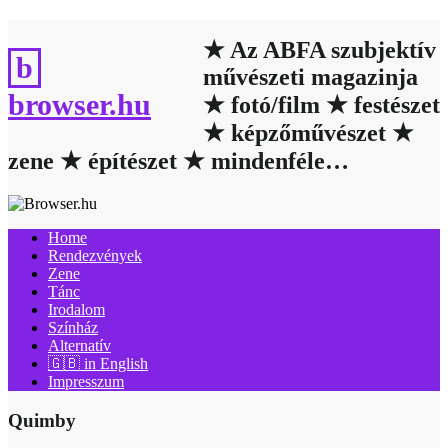
Skip
to
★ Az ABFA szubjektív
content
művészeti magazinja
browser.hu
★ fotó/film ★ festészet
★ képzőművészet ★
zene ★ építészet ★ mindenféle…
Home
Rendezvények
Zene
Tánc
Irodalom
Színház
Alternatív
🇬🇧 in English
Impresszum
Quimby