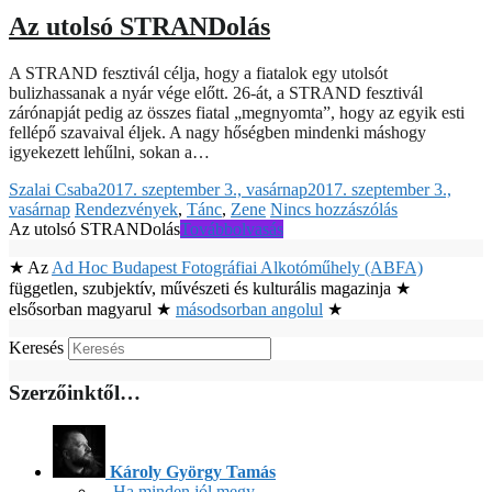
Az utolsó STRANDolás
A STRAND fesztivál célja, hogy a fiatalok egy utolsót
bulizhassanak a nyár vége előtt. 26-át, a STRAND fesztivál
zárónapját pedig az összes fiatal „megnyomta”, hogy az egyik esti
fellépő szavaival éljek. A nagy hőségben mindenki máshogy
igyekezett lehűlni, sokan a…
Szalai Csaba
2017. szeptember 3., vasárnap
2017. szeptember 3.,
vasárnap
Rendezvények
,
Tánc
,
Zene
Nincs hozzászólás
Az utolsó STRANDolás
Továbbolvasás
★ Az
Ad Hoc Budapest Fotográfiai Alkotóműhely (ABFA)
független, szubjektív, művészeti és kulturális magazinja ★
elsősorban magyarul ★
másodsorban angolul
★
Keresés
Szerzőinktől…
Károly György Tamás
Ha minden jól megy…