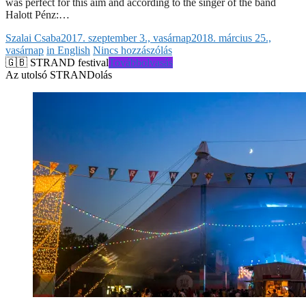
was perfect for this aim and according to the singer of the band
Halott Pénz:…
Szalai Csaba
2017. szeptember 3., vasárnap
2018. március 25.,
vasárnap
in English
Nincs hozzászólás
🇬🇧 STRAND festival
Továbbolvasás
Az utolsó STRANDolás