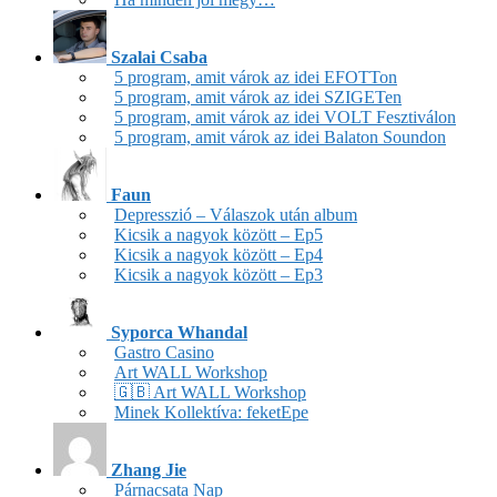
Szalai Csaba
5 program, amit várok az idei EFOTTon
5 program, amit várok az idei SZIGETen
5 program, amit várok az idei VOLT Fesztiválon
5 program, amit várok az idei Balaton Soundon
Faun
Depresszió – Válaszok után album
Kicsik a nagyok között – Ep5
Kicsik a nagyok között – Ep4
Kicsik a nagyok között – Ep3
Syporca Whandal
Gastro Casino
Art WALL Workshop
🇬🇧 Art WALL Workshop
Minek Kollektíva: feketEpe
Zhang Jie
Párnacsata Nap