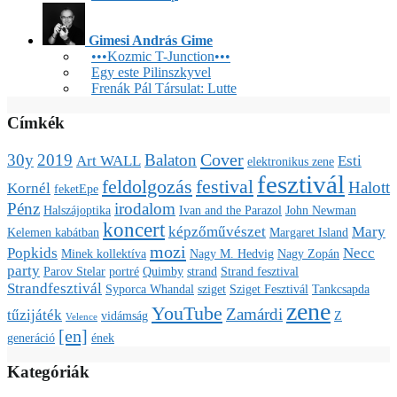
Gimesi András Gime
•••Kozmic T-Junction•••
Egy este Pilinszkyvel
Frenák Pál Társulat: Lutte
Címkék
Cover
30y
2019
Balaton
Art WALL
Esti
elektronikus zene
fesztivál
feldolgozás
festival
Halott
Kornél
feketEpe
Pénz
irodalom
Halszájoptika
Ivan and the Parazol
John Newman
koncert
képzőművészet
Mary
Kelemen kabátban
Margaret Island
mozi
Popkids
Necc
Minek kollektíva
Nagy M. Hedvig
Nagy Zopán
party
Parov Stelar
portré
Quimby
strand
Strand fesztival
Strandfesztivál
Syporca Whandal
sziget
Sziget Fesztivál
Tankcsapda
zene
YouTube
Zamárdi
tűzijáték
vidámság
Z
Velence
[en]
generáció
ének
Kategóriák