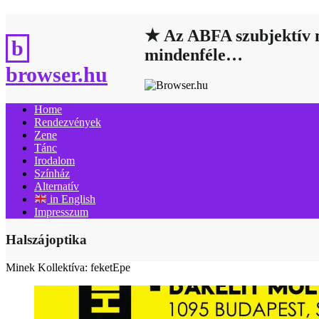
Skip
to
★ Az ABFA szubjektív m
content
mindenféle…
browser.hu
Home
Rendezvények
Zene
Tánc
Irodalom
Színház
Alternatív
in English
Impresszum
Halszájoptika
Minek Kollektíva: feketEpe