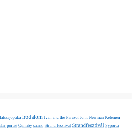
irodalom
alszájoptika
Ivan and the Parazol
John Newman
Kelemen
Strandfesztivál
elar
portré
Quimby
strand
Strand fesztival
Syporca