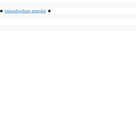
l ★
másodsorban angolul
★