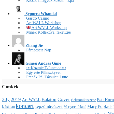
Kicsik a nagyok között – Ep3
Syporca Whandal
Gastro Casino
Art WALL Workshop
Art WALL Workshop
Minek Kollektíva: feketEpe
Zhang Jie
Párnacsata Nap
Gimesi András Gime
•••Kozmic T-Junction•••
Egy este Pilinszkyvel
Frenák Pál Társulat: Lutte
Címkék
Cover
30y
2019
Balaton
Art WALL
Esti Korn
elektronikus zene
koncert
képzőművészet
Mary Popkids
kabátban
Margaret Island
Yo