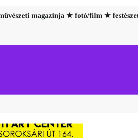
űvészeti magazinja ★ fotó/film ★ festész