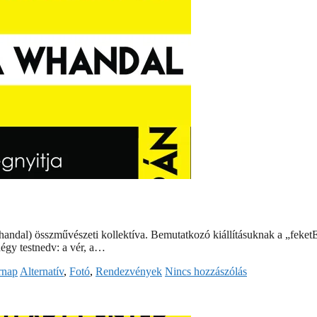
) összművészeti kollektíva. Bemutatkozó kiállításuknak a „feketEpe”
négy testnedv: a vér, a…
rnap
Alternatív
,
Fotó
,
Rendezvények
Nincs hozzászólás