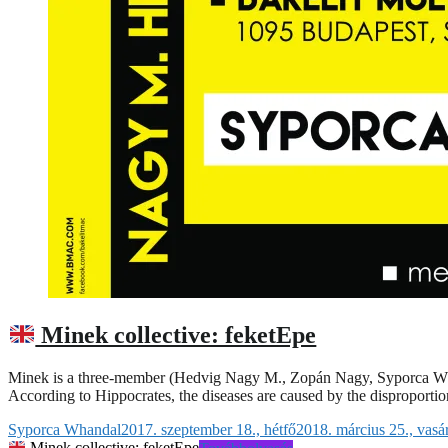
Minek collective: feketEpe
Minek is a three-member (Hedvig Nagy M., Zopán Nagy, Syporca Whandal
According to Hippocrates, the diseases are caused by the disproport
Syporca Whandal
2017. szeptember 18., hétfő
2018. március 25., vasá