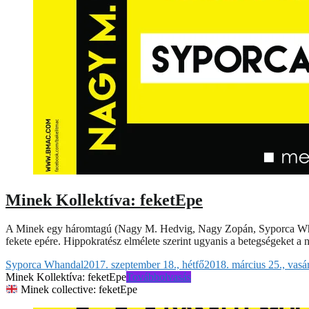
Minek Kollektíva: feketEpe
A Minek egy háromtagú (Nagy M. Hedvig, Nagy Zopán, Syporca Whandal
fekete epére. Hippokratész elmélete szerint ugyanis a betegségeket a 
Syporca Whandal
2017. szeptember 18., hétfő
2018. március 25., vasá
Minek Kollektíva: feketEpe
Továbbolvasás
Minek collective: feketEpe