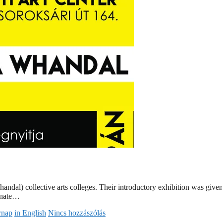
) collective arts colleges. Their introductory exhibition was given th
ionate…
rnap
in English
Nincs hozzászólás