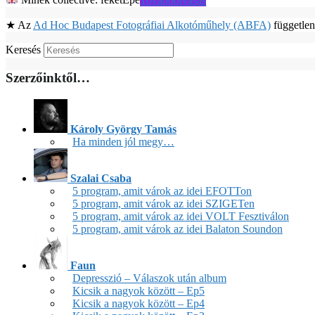
Minek collective: feketEpe
Továbbolvasás
★ Az
Ad Hoc Budapest Fotográfiai Alkotóműhely (ABFA)
független
Keresés
Szerzőinktől…
Károly György Tamás
Ha minden jól megy…
Szalai Csaba
5 program, amit várok az idei EFOTTon
5 program, amit várok az idei SZIGETen
5 program, amit várok az idei VOLT Fesztiválon
5 program, amit várok az idei Balaton Soundon
Faun
Depresszió – Válaszok után album
Kicsik a nagyok között – Ep5
Kicsik a nagyok között – Ep4