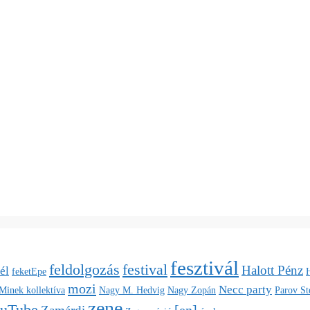
fesztivál
feldolgozás
festival
Halott Pénz
él
feketEpe
H
mozi
Necc party
Minek kollektíva
Nagy M. Hedvig
Nagy Zopán
Parov St
zene
uTube
[en]