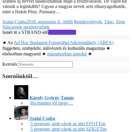
számos új névvel találkozhatnak majd a fesztiválozók. De vajon kit
várunk a leginkább? Ugyan a magyar nevek sem elhanyagolhatók,
mint a Halott Pénz, Punnany…
Szalai Csaba
2018. augusztus 6., hétfő
Rendezvények
,
Tánc
,
Zene
Nincsenek megjegyzések
Ismét itt a STRAND-idő
Továbbolvasás
★ Az
Ad Hoc Budapest Fotográfiai Alkotóműhely (ABFA)
független, szubjektív, művészeti és kulturális magazinja ★
elsősorban magyarul ★
másodsorban angolul
★
Keresés
Szerzőinktől…
Károly György Tamás
Ha minden jól megy…
Szalai Csaba
5 program, amit várok az idei EFOTTon
5 program, amit várok az idei SZIGETen