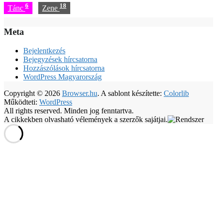
6
18
Tánc
Zene
Meta
Bejelentkezés
Bejegyzések hírcsatorna
Hozzászólások hírcsatorna
WordPress Magyarország
Copyright © 2026
Browser.hu
. A sablont készítette:
Colorlib
Működteti:
WordPress
All rights reserved. Minden jog fenntartva.
A cikkekben olvasható vélemények a szerzők sajátjai.