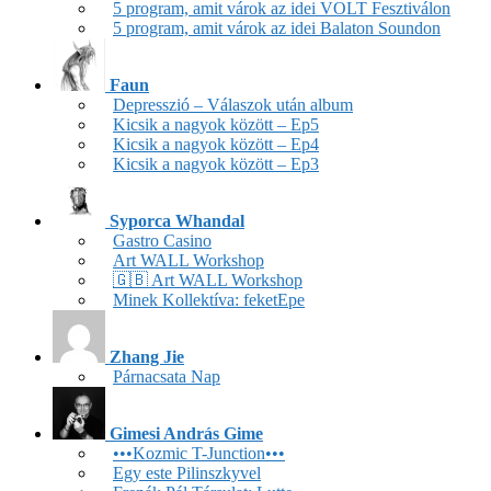
5 program, amit várok az idei VOLT Fesztiválon
5 program, amit várok az idei Balaton Soundon
Faun
Depresszió – Válaszok után album
Kicsik a nagyok között – Ep5
Kicsik a nagyok között – Ep4
Kicsik a nagyok között – Ep3
Syporca Whandal
Gastro Casino
Art WALL Workshop
🇬🇧 Art WALL Workshop
Minek Kollektíva: feketEpe
Zhang Jie
Párnacsata Nap
Gimesi András Gime
•••Kozmic T-Junction•••
Egy este Pilinszkyvel