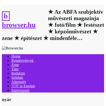
Skip
to
★ Az ABFA szubjektív
content
művészeti magazinja
browser.hu
★ fotó/film ★ festészet
★ képzőművészet ★
zene ★ építészet ★ mindenféle…
Home
Rendezvények
Zene
Tánc
Irodalom
Színház
Alternatív
🇬🇧 in English
Impresszum
nyár