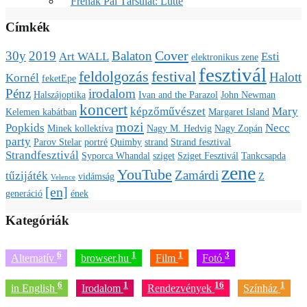
Frenák Pál Társulat: Lutte
Címkék
Cover
30y
2019
Balaton
Art WALL
Esti
elektronikus zene
fesztivál
feldolgozás
festival
Halott
Kornél
feketEpe
Pénz
irodalom
Halszájoptika
Ivan and the Parazol
John Newman
koncert
képzőművészet
Mary
Kelemen kabátban
Margaret Island
mozi
Popkids
Necc
Minek kollektíva
Nagy M. Hedvig
Nagy Zopán
party
Parov Stelar
portré
Quimby
strand
Strand fesztival
Strandfesztivál
Syporca Whandal
sziget
Sziget Fesztivál
Tankcsapda
zene
YouTube
Zamárdi
tűzijáték
vidámság
Z
Velence
[en]
generáció
ének
Kategóriák
6
1
1
3
Alternatív
browser.hu
Film
Fotó
6
1
16
1
in English
Irodalom
Rendezvények
Színház