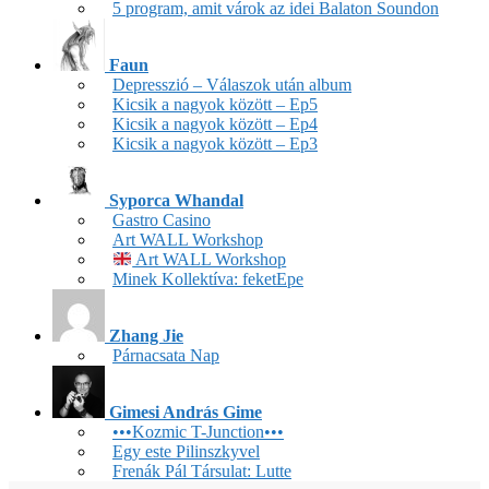
5 program, amit várok az idei Balaton Soundon
Faun
Depresszió – Válaszok után album
Kicsik a nagyok között – Ep5
Kicsik a nagyok között – Ep4
Kicsik a nagyok között – Ep3
Syporca Whandal
Gastro Casino
Art WALL Workshop
Art WALL Workshop
Minek Kollektíva: feketEpe
Zhang Jie
Párnacsata Nap
Gimesi András Gime
•••Kozmic T-Junction•••
Egy este Pilinszkyvel
Frenák Pál Társulat: Lutte