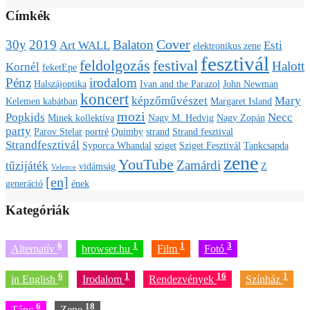
Címkék
Cover
30y
2019
Balaton
Art WALL
Esti
elektronikus zene
fesztivál
feldolgozás
festival
Halott
Kornél
feketEpe
Pénz
irodalom
Halszájoptika
Ivan and the Parazol
John Newman
koncert
képzőművészet
Mary
Kelemen kabátban
Margaret Island
mozi
Popkids
Necc
Minek kollektíva
Nagy M. Hedvig
Nagy Zopán
party
Parov Stelar
portré
Quimby
strand
Strand fesztival
Strandfesztivál
Syporca Whandal
sziget
Sziget Fesztivál
Tankcsapda
zene
YouTube
Zamárdi
tűzijáték
vidámság
Z
Velence
[en]
generáció
ének
Kategóriák
6
1
1
3
Alternatív
browser.hu
Film
Fotó
6
1
16
1
in English
Irodalom
Rendezvények
Színház
6
18
Tánc
Zene