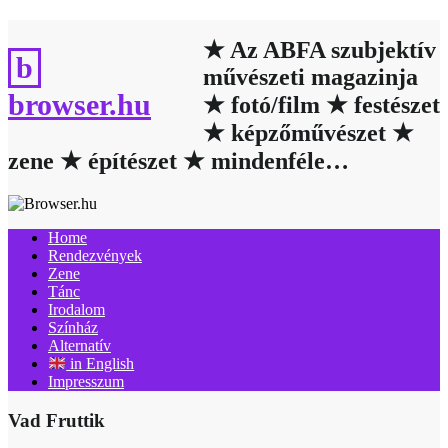
Skip
to
★ Az ABFA szubjektív
content
művészeti magazinja
browser.hu
★ fotó/film ★ festészet
★ képzőművészet ★
zene ★ építészet ★ mindenféle…
Home
Rendezvények
Zene
Tánc
Irodalom
Színház
Alternatív
in English
Impresszum
Vad Fruttik