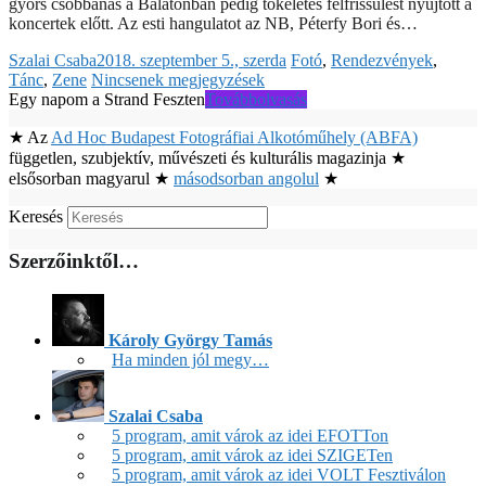
gyors csobbanás a Balatonban pedig tökéletes felfrissülést nyújtott a
koncertek előtt. Az esti hangulatot az NB, Péterfy Bori és…
Szalai Csaba
2018. szeptember 5., szerda
Fotó
,
Rendezvények
,
Tánc
,
Zene
Nincsenek megjegyzések
Egy napom a Strand Feszten
Továbbolvasás
★ Az
Ad Hoc Budapest Fotográfiai Alkotóműhely (ABFA)
független, szubjektív, művészeti és kulturális magazinja ★
elsősorban magyarul ★
másodsorban angolul
★
Keresés
Szerzőinktől…
Károly György Tamás
Ha minden jól megy…
Szalai Csaba
5 program, amit várok az idei EFOTTon
5 program, amit várok az idei SZIGETen
5 program, amit várok az idei VOLT Fesztiválon