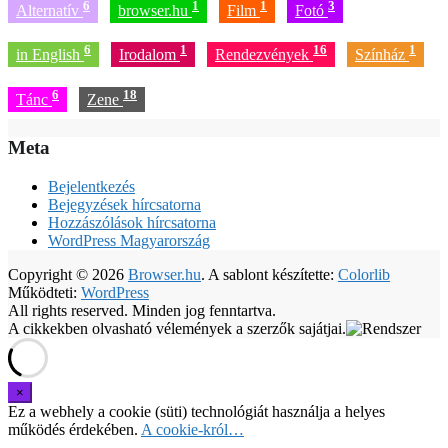
6
1
1
3
Alternatív
browser.hu
Film
Fotó
6
1
16
1
in English
Irodalom
Rendezvények
Színház
6
18
Tánc
Zene
Meta
Bejelentkezés
Bejegyzések hírcsatorna
Hozzászólások hírcsatorna
WordPress Magyarország
Copyright © 2026
Browser.hu
. A sablont készítette:
Colorlib
Működteti:
WordPress
All rights reserved. Minden jog fenntartva.
A cikkekben olvasható vélemények a szerzők sajátjai.
Ez a webhely a cookie (süti) technológiát használja a helyes
működés érdekében.
A cookie-król…