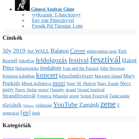
Gimesi András Gime
•••Kozmic T-Junction•••
Egy este Pilinszkyvel
Frenák Pál Társulat: Lutte
Címkék
Cover
30y
2019
Balaton
Art WALL
Esti
elektronikus zene
fesztivál
feldolgozás
festival
Halott
Kornél
feketEpe
Pénz
irodalom
Halszájoptika
Ivan and the Parazol
John Newman
koncert
képzőművészet
Mary
Kelemen kabátban
Margaret Island
mozi
Popkids
Necc
Minek kollektíva
Nagy M. Hedvig
Nagy Zopán
party
Parov Stelar
portré
Quimby
strand
Strand fesztival
Strandfesztivál
Syporca Whandal
sziget
Sziget Fesztivál
Tankcsapda
zene
YouTube
Zamárdi
tűzijáték
vidámság
Z
Velence
[en]
generáció
ének
Kategóriák