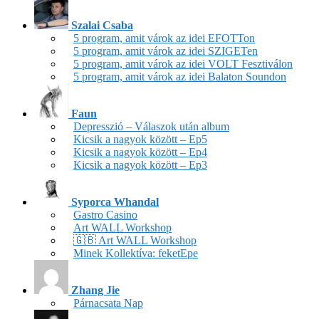
Szalai Csaba
5 program, amit várok az idei EFOTTon
5 program, amit várok az idei SZIGETen
5 program, amit várok az idei VOLT Fesztiválon
5 program, amit várok az idei Balaton Soundon
Faun
Depresszió – Válaszok után album
Kicsik a nagyok között – Ep5
Kicsik a nagyok között – Ep4
Kicsik a nagyok között – Ep3
Syporca Whandal
Gastro Casino
Art WALL Workshop
🇬🇧 Art WALL Workshop
Minek Kollektíva: feketEpe
Zhang Jie
Párnacsata Nap