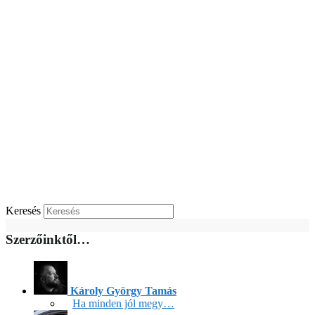
Keresés
Szerzőinktől…
Károly György Tamás
Ha minden jól megy…