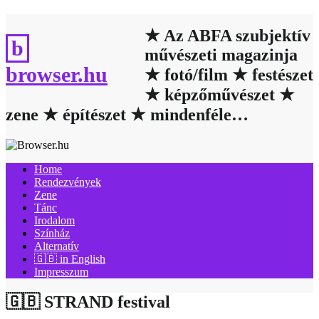
Skip
to
★ Az ABFA szubjektív
content
művészeti magazinja
browser.hu
★ fotó/film ★ festészet
★ képzőművészet ★
zene ★ építészet ★ mindenféle…
Home
Rendezvények
Zene
Tánc
Irodalom
Színház
Alternatív
🇬🇧 in English
Impresszum
🇬🇧 STRAND festival