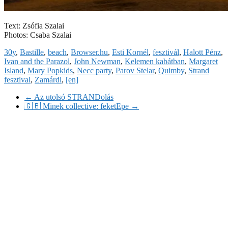
Text: Zsófia Szalai
Photos: Csaba Szalai
30y
,
Bastille
,
beach
,
Browser.hu
,
Esti Kornél
,
fesztivál
,
Halott Pénz
,
Ivan and the Parazol
,
John Newman
,
Kelemen kabátban
,
Margaret
Island
,
Mary Popkids
,
Necc party
,
Parov Stelar
,
Quimby
,
Strand
fesztival
,
Zamárdi
,
[en]
←
Az utolsó STRANDolás
🇬🇧 Minek collective: feketEpe
→